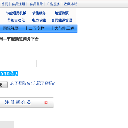
一
首页
┊
会员注册
┊
会员登录
┊
广告服务
┊
收藏本站
节能通用机械
节能服务
地源热泵
节能自动化
电力节能
合同能源管理
国际视野
十二五专栏
十大节能工程
网—节能频道商务平台
忘了登陆名?
忘记了密码?
注 册 新 会 员