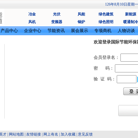
126年8月10日星期
冶金
光伏
风能
绿色建筑
新能源
风机
变频器
锅炉
绿色照明
暖通制冷
产品中心
企业中心
节能资讯
展会展示
专项商机
人物访谈
欢迎登录国际节能环保
会员登录名：
密 码：
验 证 码：
英才
|
网站地图
|
友情链接
|
网上有名
|
加入收藏
|
意见反馈