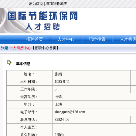
设为首页
|
增加到收藏夹
招聘首页
人才中心
职位搜索
人才搜
张娟
个人简历中心
【
招聘中心首页
】
基本信息
姓 名：
张娟
出生日期：
1985-9-11
工作年限：
3
最高学历：
专科
地 址：
上地
电子邮件：
zhangjuan@126.com
联系电话：
82824456
个人主页：
多久到岗：
2周内