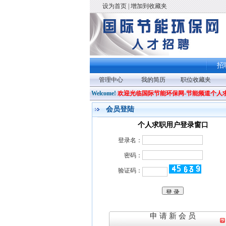
设为首页
|
增加到收藏夹
招
管理中心
我的简历
职位收藏夹
Welcome!
欢迎光临国际节能环保网-节能频道个人
会员登陆
个人求职用户登录窗口
登录名：
密码：
验证码：
申 请 新 会 员