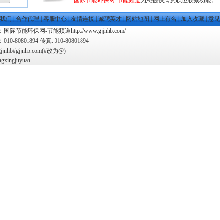
国际节能环保网-节能频道
为您提供满意职位收藏功能。
我们
|
合作代理
|
客服中心
|
友情连接
|
诚聘英才
|
网站地图
|
网上有名
|
加入收藏
|
意见
际节能环保网-节能频道http://www.gjjnhb.com/
0-80801894 传真: 010-80801894
gjjnhb#gjjnhb.com(#改为@)
ngxingjuyuan