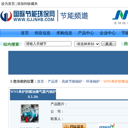
设为首页
|
添加到收藏夹
首页
供应信息
求购信息
产品中心
企业中心
节
您当前的位置：
首页
>
产品库
>
高效节能锅炉
>
环保锅炉
> WNS单炉胆燃油燃
WNS单炉胆燃油燃气蒸汽锅炉
0.3-20t
产品图片：
公 司：
联系人：