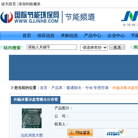
设为首页
|
添加到收藏夹
首页
供应信息
求购信息
产品中心
企业中心
节
您当前的位置：
首页
>
产品库
>
暖通制冷
>
中央/专用空调
> 外融冰蓄冰盘
外融冰蓄冰盘管撒水分布管
产品图片：
公 司：
联系人：
点此浏览大图