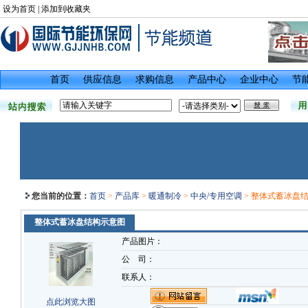
设为首页
|
添加到收藏夹
首页
供应信息
求购信息
产品中心
企业中心
节
您当前的位置：
首页
>
产品库
>
暖通制冷
>
中央/专用空调
> 整体式蓄冰盘
整体式蓄冰盘结构示意图
产品图片：
公 司：
联系人：
点此浏览大图