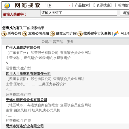
→
〖
产品搜索
〗 〖
资讯搜索
〗 〖
帮助搜
请输入关键字：
您查找的有关"
"
的搜索结果：
所有公司
发布公司介绍
修改公司介绍
按关键字订阅商机
|
网上
公司/主营产品、服务
广
州
天
鹿
锅
炉
有
限
公
司
（广东省广州）
私营股份有限公司
查看该会员企业网站
主营:
燃
油
、
燃
气
锅
炉
,
燃
煤
锅
炉
,
水
煤
浆
锅
炉
&
……
经营模式:生产型
四
川
大
川
压
缩
机
有
限
责
任
公
司
（四川省资阳）
股份有限公司
查看该会员企业网站
主营:
压
缩
机
,
一
、
二
、
三
类
压
力
容
器
设
计
<
……
经营模式:生产型
无
锡
久
朝
环
保
设
备
有
限
公
司
（地区城市）
与港澳台商合资经营
查看该会员企业网站
主营:
轴
流
风
机
,
排
烟
风
机
,
离
心
式
风
机
<
……
经营模式:生产型
禹
州
市
河
洛
炉
业
有
限
公
司