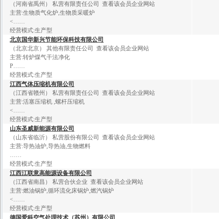
（河南省禹州）
私营有限责任公司
查看该会员企业网站
主营:
生
物
质
气
化
炉
,
生
物
质
采
暖
炉
<
……
经营模式:生产型
北
京
国
华
新
兴
节
能
环
保
科
技
有
限
公
司
（北京北京）
其他有限责任公司
查看该会员企业网站
主营:
转
炉
煤
气
干
法
净
化
P
……
经营模式:生产型
江
西
气
体
压
缩
机
有
限
公
司
（江西省赣州）
私营有限责任公司
查看该会员企业网站
主营:
活
塞
压
缩
机
,
螺
杆
压
缩
机
<
……
经营模式:生产型
山
东
圣
威
新
能
源
有
限
公
司
（山东省临沂）
私营股份有限公司
查看该会员企业网站
主营:
导
热
油
炉
,
导
热
油
,
生
物
燃
料
……
经营模式:生产型
江
西
江
联
意
高
能
源
设
备
有
限
公
司
（江西省南昌）
私营合伙企业
查看该会员企业网站
主营:
燃
油
锅
炉
,
循
环
流
化
床
锅
炉
,
燃
汽
锅
炉
<
……
经营模式:生产型
德
国
爱
科
空
气
处
理
技
术
（
苏
州
）
有
限
公
司