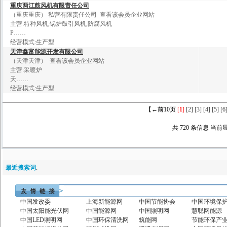
重
庆
两
江
鼓
风
机
有
限
责
任
公
司
（重庆重庆）
私营有限责任公司
查看该会员企业网站
主营:
特
种
风
机
,
锅
炉
鼓
引
风
机
,
防
腐
风
机
P
……
经营模式:生产型
天
津
鑫
富
能
源
开
发
有
限
公
司
（天津天津）
查看该会员企业网站
主营:
采
暖
炉
天
……
经营模式:生产型
【←前10页
[
1
]
[2]
[3]
[4]
[5]
[6
共 720 条信息 当前显示
最近搜索词
:
中国发改委
上海新能源网
中国节能协会
中国环境保
中国太阳能光伏网
中国能源网
中国照明网
慧聪网能源
中国LED照明网
中国环保清洗网
筑能网
节能环保产