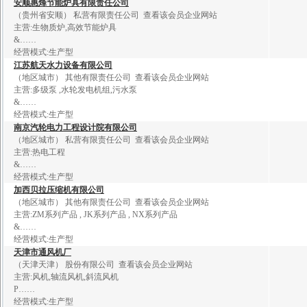
安
顺
惠
烽
节
能
炉
具
有
限
责
任
公
司
（贵州省安顺）
私营有限责任公司
查看该会员企业网站
主营:
生
物
质
炉
,
高
效
节
能
炉
具
&
……
经营模式:生产型
江
苏
航
天
水
力
设
备
有
限
公
司
（地区城市）
其他有限责任公司
查看该会员企业网站
主营:
多
级
泵
,
水
轮
发
电
机
组
,
污
水
泵
&
……
经营模式:生产型
南
京
汽
轮
电
力
工
程
设
计
院
有
限
公
司
（地区城市）
私营有限责任公司
查看该会员企业网站
主营:
热
电
工
程
&
……
经营模式:生产型
加
西
贝
拉
压
缩
机
有
限
公
司
（地区城市）
其他有限责任公司
查看该会员企业网站
主营:
Z
M
系
列
产
品
,
J
K
系
列
产
品
,
N
X
系
列
产
品
&
……
经营模式:生产型
天
津
市
通
风
机
厂
（天津天津）
股份有限公司
查看该会员企业网站
主营:
风
机
,
轴
流
风
机
,
斜
流
风
机
P
……
经营模式:生产型