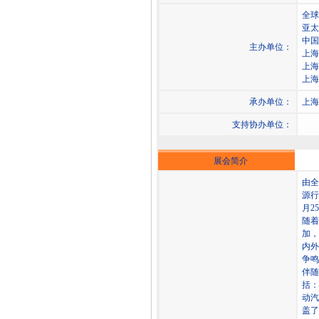
全球
亚太
中国
主办单位：
上海
上海
上海
承办单位：
上海
支持协办单位：
展会简介
由全
源行
月2
随着
加，
内外
争鸣
伴随
括：
动汽
盖了