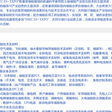
NEC ES+ EXPO”将邀请储能领域的权威科学家和院士做储能产业前沿技术的主题
投融资与产业趋势的主题演讲，还将邀请国际国内储能业界的领袖出席。大会将努力为
化、专业化的新型储能科研成果转化与技术交流合作平台；共同探讨储能全产业链的
能基础研究与应用对接；提升储能应用工程创新能力，实现源、网、荷、储的深度协
热忱地邀请您参加“SNEC ES+ EXPO”，共同引领行业创新之路，为推进全球能
出贡献。
储能技术及材料：
空气储能、飞轮储能、抽水蓄能等物理储能技术及材料（压缩机、泵、储罐等）；锂
、固态电池及相关电池材料；全钒电池、锌溴电池等储能技术及材料；铅酸蓄电池、
钠离子电池、新型电池等化学储能技术及材料；镍氢电池及相关材料（镍带、隔膜、
：氢气生产/供应设备、氢气储存设备、加氢站、燃料电池系统及组件、燃料电池相
等；储热/冷、熔融盐储热；超级电容、超导储能等；
储能设备及组件：
BT、功率模组；储能逆变器PCS、储能电芯及PACK、电池管理系统BMS、能量管理
备（开关柜、电缆、交直流开关、接触器、连接器、交直流电表等）、集散控制系统D
储能设备（如户用储能产品、集成式工商业储能柜、移动储能车）
储能系统及EPC工程：
式能源与储能系统：微电网、用户侧储能、户用储能系统、军用储能系统、无电人口
电网侧规模化储能系统、并网逆变器、调峰电站、调频电站、火电储能联合调频系统
；数据中心电源、UPS电源、移动电源等储能电源
软件开发及信息通信：
网络运营商、能源网络开发商、能源数字服务商、信息能源系统集成商、信息能源融