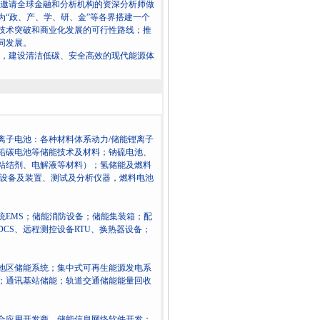
演讲，邀请全球金融和分析机构的资深分析师做
“政、产、学、研、金”等各界搭建一个
技术突破和商业化发展的可行性路线；推
同发展。
源革命，建设清洁低碳、安全高效的现代能源体
离子电池：各种材料体系动力/储能锂离子
铅碳电池等储能技术及材料；钠硫电池、
粘结剂、电解液等材料）；氢储能及燃料
关设备及装置、测试及分析仪器，燃料电池
系统EMS；储能消防设备；储能集装箱；配
CS、远程测控设备RTU、换热器设备；
地区储能系统；集中式可再生能源发电系
；通讯基站储能；轨道交通储能能量回收
合应用开发商、储能信息网络软件开发；