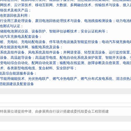
网技术、云计算技术、移动互联网、大数据、多网融合技术、传输技术与设备、接入
络技术及相关产品；
电池资源回收及利用：
行业用三废处理设备、废旧电池回收处理技术与设备、电池残值检测设备；动力电池
电池测试与认证：
储能电池测试仪器、设备防护、智能评估诊断技术；安全认证机构等；
电动汽车充换电及配套设备：
桩、充电站、充电站配电设备、停车场充电设施及智能监控设备；电动汽车储充换电
可再生能源发电并网、输配电系统及设备：
系统及组件设备、风电系统及组件设备；并网逆变器、轻型直流设备、运行监控装置
设备、高温超导设备；高温超导电缆、配电自动化系统及保护装置、智能开关设备、
变电站综合自动化、配网自动化装置；输配电在线监测、故障诊断及自愈装置、电能
术、各类新型电线电缆、复合材料、安全防护等；
节能及综合能源服务设备：
节能用储能技术、光伏热电联产、燃气冷热电联产、燃气分布式发电系统、清洁供热
智慧能源建设及配套设备
特装展位请提前申请、由参展商自行设计搭建或委托组委会工程部搭建