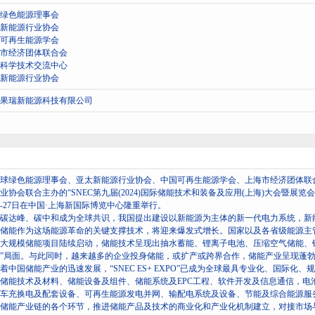
绿色能源理事会
新能源行业协会
可再生能源学会
市经济团体联合会
科学技术交流中心
新能源行业协会
果瑞新能源科技有限公司
球绿色能源理事会、亚太新能源行业协会、中国可再生能源学会、上海市经济团体联
业协会联合主办的“SNEC第九届(2024)国际储能技术和装备及应用(上海)大会暨展览会”（简称
5-27日在中国·上海新国际博览中心隆重举行。
碳达峰、碳中和成为全球共识，我国提出建设以新能源为主体的新一代电力系统，新
储能作为这场能源革命的关键支撑技术，将迎来爆发式增长。国家以及各省级能源主
大规模储能项目陆续启动，储能技术呈现出抽水蓄能、锂离子电池、压缩空气储能、
”局面。与此同时，越来越多的企业投身储能，或扩产或跨界合作，储能产业呈现蓬
着中国储能产业的迅速发展，“SNEC ES+ EXPO”已成为全球最具专业化、国际
储能技术及材料、储能设备及组件、储能系统及EPC工程、软件开发及信息通信，电
车充换电及配套设备、可再生能源发电并网、输配电系统及设备、节能及综合能源服
储能产业链的各个环节，推进储能产品及技术的商业化和产业化机制建立，对接市场