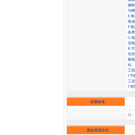
物联
与网
E.
电池
F.
各类
G.
充电
H.
光伏
输电
站、
工技
I.
工业
J.
收费标准
注：
展会现场活动