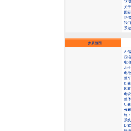
“S
关于
国际
动储
我们
系做
参展范围
A.
压缩
电池
水性
电池
整车
B.
IG
电设
整体
C.
分布
统：
系统
D.
能源