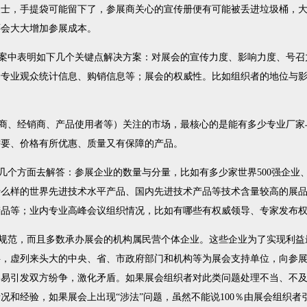
人士，手提袋可能留下了，参展商关心的宣传册便有可能被丢进垃圾桶，
还会大大增加参展成本。
中表明如下几个关键点解决方案：对展会的宣传力度、影响力度、号召
会专业观众统计信息、购销信息等；展会的权威性。比如组织者的地位与
、经销商、产品使用者等）关注的市场，最核心的是能有多少专业厂家
需要、价格有所优惠、质量又有保障的产品。
个方面去解答：参展企业的数量与分量，比如有多少家世界500强企业
什么样的世界先进技术水平产品、国内先进技术产品等技术含量较高的展
产品等；业内专业高峰会议组织情况，比如有哪些有权威领导、专家发布
范，而且多数承办展会的机构属民营个体企业。这些企业为了实现利益
字，虚列来头大的中央、省、市政府部门和机构等为展会支持单位，向参
容易引发双方纷争，激化矛盾。如果展会组织者对此类问题处理不当、不
况和经验，如果展会上出现“涉法”问题，虽然不能说100％由展会组织