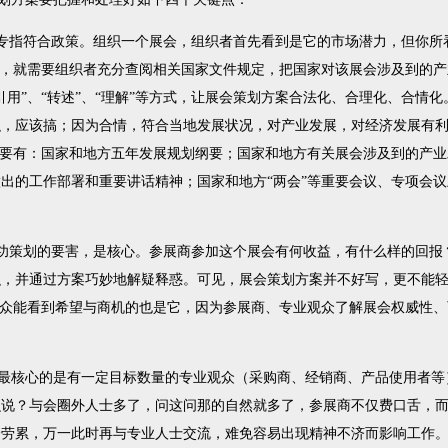
指符合政策。组织一个展会，组织者首先看到是它的市场潜力，但你所看
候，就需要组织者充分查阅相关国家文件规定，把国家对该展会涉及到的
引用”、“转述”、“理解”等方式，让展会策划方案合法化、合理化、合情
织，应该搞；因为合情，符合当地发展状况，对产业发展，对经济发展有
主要有：国家和地方五年发展规划纲要；国家和地方有关展会涉及到的产
出的工作部署和重要讲话精神；国家和地方“两会”等重要会议、专项会
功策划的要害，是核心。参展商参加这个展会有何收益，有什么样的回报
织，并通过方案巧妙地解疑释惑。可见，展会策划方案并不好写，更不能
观众能看到希望与商机的也是它，因为参展商、专业观众了解展会权威性
核心的是有一定目标数量的专业观众（采购商、经销商、产品使用者等
么说？与会圈外人士多了，问这问那的自然就多了，参展商不仅费口舌，
分劳累，万一此时再与专业人士交流，难免容易出现精神不济而影响工作