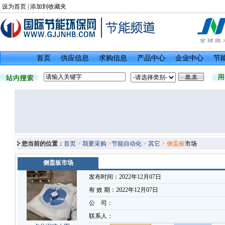
设为首页
|
添加到收藏夹
首页
供应信息
求购信息
产品中心
企业中心
节
您当前的位置：
首页
>
我要采购
>
节能自动化
>
其它
> 侧盖板
市场
侧盖板市场
发布时间：2022年12月07日
有 效 期：2022年12月07日
公 司：
联系人：