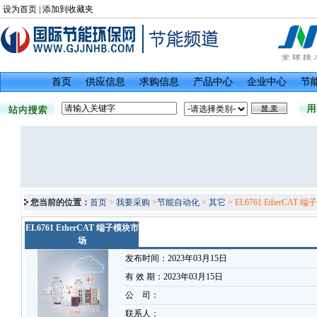
设为首页
|
添加到收藏夹
首页
供应信息
求购信息
产品中心
企业中心
节
您当前的位置：
首页
>
我要采购
>
节能自动化
>
其它
> EL6761 EtherCAT 
EL6761 EtherCAT 端子模块市
场
发布时间：2023年03月15日
有 效 期：2023年03月15日
公 司：
联系人：