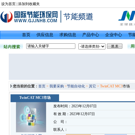
设为首页
|
添加到收藏夹
首页
供应信息
求购信息
产品中心
企业中心
节
您当前的位置：
首页
>
我要采购
>
节能自动化
>
其它
> TwinCAT MC3
市场
TwinCAT MC3市场
发布时间：2023年12月07日
有 效 期：2023年12月07日
公 司：
联系人：