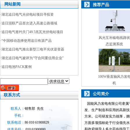
网站新闻
推荐产品
·
湖北追日电气光伏电站项目寻投资
·
追日混联产品首次进入高速公路领域
·
追日电气签约天门49.5兆瓦光伏电站项目
风光互补输电线路状
·
“中国移动选择使用追日有源产品
态监测系统
·
湖北追日电气推出新型三电平光伏逆变器
·
湖北追日电气被评为“守合同重信用企业”
·
追日电池PACK案例
100W垂直轴风力发
机
公司简介
联系方式
国能风力发电有限公司隶属于国
联系人：
销售部 先生
发、生产制造和应用的高新技术
手机：
方米。公司研发实力雄厚，拥
联系电话：
86 010 61900829
方面多项指标处于行业领先水
和政府领导人多次莅临指导工
传真号码：
010 61900880