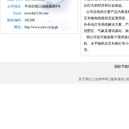
出巨大的经济和社会效益。
公司地址：
平谷区峪口镇峪蔡路8号
公司目前的主要产品为垂直轴1
Email：
nwecll@126.com
互补输电线路状态监测系统、
邮政编码：
101200
补杀虫灯等系统解决方案，产
网址：
http://www.nwe.cn/qygk
别墅区、气象及通讯基站、旅
我公司也可根据客户需求提
机、水平轴风光互补路灯等小型风力
等。
国际节能环
关于我们
|
法律声明
|
服务条款
|