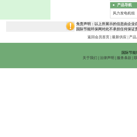
●
产品导航
风力发电机组
免责声明：以上所展示的信息由企业
国际节能环保网对此不承担任何保证
返回会员首页
|
最新供应
|
产品
国际节能环
关于我们
|
法律声明
|
服务条款
|
联