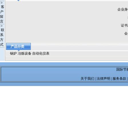
客
企业身
户
留
言
证书
联
会
系
方
式
产品分类
锅炉
冶炼设备
自动化仪表
国际节能
关于我们
|
法律声明
|
服务条款
|