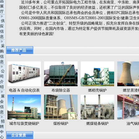
品
近10多年来，公司重点开拓国际电力工程市场，在东南亚、中东欧、南美
展
国创汇5多亿美元，不仅取得了良好的经济效益，还积累了广泛的国际声誉
厅
公司是中华人民共和国国际总承包商会的会员单位，拥有EPC国际总承包资
O9001-2008国际质量体系、OHSMS-GB/T28001-2001国际安全/
供
公司正强力推进“二次创业”、转型升级的战略规划，拟充分发挥自身在
应
供应商。同时，在国内市场，通过为特定客户提供节能降耗及碳资源开发
信
有更美丽的绿色家园!
息
采
推荐产品
购
信
息
公
司
介
绍
电器 & 自动化仪表
布袋除尘器
燃稻壳锅炉
燃甘蔗渣
展
会
信
息
招
城市垃圾焚烧锅炉
煤粉锅炉
燃煤链条锅炉
油气锅
聘
中
企业资质
心