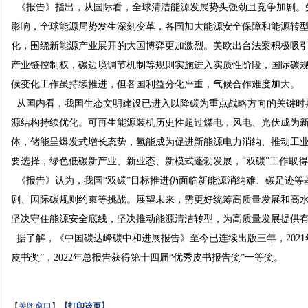
《报告》指出，从国际看，全球清洁能源发展势头强劲且竞争加剧。
影响，全球能源局势发生深刻变革，各国加大能源安全保障和能源转
化，围绕新能源产业展开的大国博弈更加激烈。美欧出台法案积极吸
产业链控制权，碳边境调节机制等规则实施进入实质性阶段，国际碳
候变化工作虽持续推进，但各国利益分化严重，气候合作难度加大。
从国内看，我国生态文明建设已进入以降碳为重点战略方向的关键时期
源结构持续优化。可再生能源装机历史性超过煤电，风电、光伏成为
体，储能呈爆发式增长态势，氢能成为促进新能源电力消纳、推动工
要选择，绿色低碳新产业、新业态、新模式蓬勃发展，“双碳”工作取
《报告》认为，我国“双碳”目标推进仍面临新能源消纳难、碳足迹等
剧、国际碳规则约束等挑战。展望未来，需更好统筹高质量发展和高
坚决守住能源安全底线，坚决推动能源清洁转型，为高质量发展提供
据了解，《中国碳达峰碳中和进展报告》至今已连续出版三年，2021
皮书奖”，2022年总报告获得第十四届“优秀皮书报告奖”一等奖。
【
关闭窗口
】
【
打印该页
】