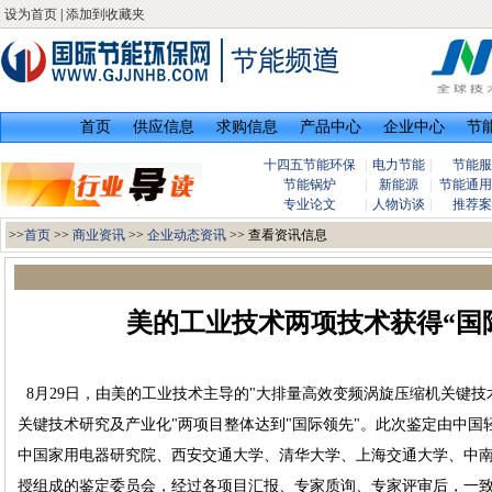
设为首页
|
添加到收藏夹
首页
供应信息
求购信息
产品中心
企业中心
节
十四五节能环保
|
电力节能
|
节能服
节能锅炉
|
新能源
|
节能通用
专业论文
|
人物访谈
|
推荐案
>>
首页
>>
商业资讯
>>
企业动态资讯
>> 查看资讯信息
美的工业技术两项技术获得“国
8月29日，由美的工业技术主导的"大排量高效变频涡旋压缩机关键技
关键技术研究及产业化"两项目整体达到"国际领先"。此次鉴定由中国
中国家用电器研究院、西安交通大学、清华大学、上海交通大学、中
授组成的鉴定委员会，经过各项目汇报、专家质询、专家评审后，一