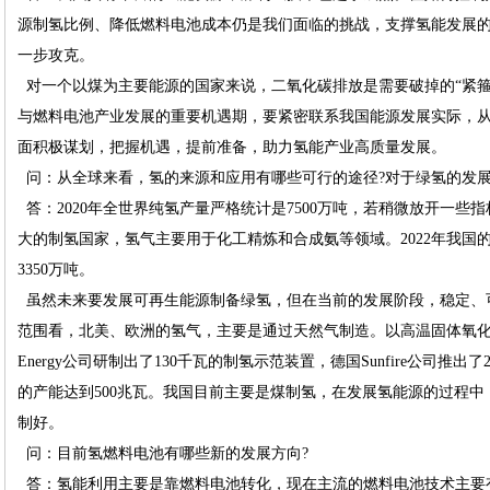
源制氢比例、降低燃料电池成本仍是我们面临的挑战，支撑氢能发展
一步攻克。
对一个以煤为主要能源的国家来说，二氧化碳排放是需要破掉的“紧箍咒
与燃料电池产业发展的重要机遇期，要紧密联系我国能源发展实际，
面积极谋划，把握机遇，提前准备，助力氢能产业高质量发展。
问：从全球来看，氢的来源和应用有哪些可行的途径?对于绿氢的发展
答：2020年全世界纯氢产量严格统计是7500万吨，若稍微放开一些
大的制氢国家，氢气主要用于化工精炼和合成氨等领域。2022年我国的
3350万吨。
虽然未来要发展可再生能源制备绿氢，但在当前的发展阶段，稳定、
范围看，北美、欧洲的氢气，主要是通过天然气制造。以高温固体氧化物
Energy公司研制出了130千瓦的制氢示范装置，德国Sunfire公司推
的产能达到500兆瓦。我国目前主要是煤制氢，在发展氢能源的过程
制好。
问：目前氢燃料电池有哪些新的发展方向?
答：氢能利用主要是靠燃料电池转化，现在主流的燃料电池技术主要