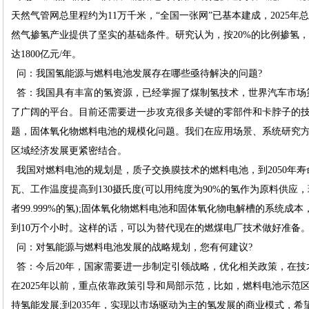
天然气管网总里程约为11万千米，“全国一张网”已基本建成，2025年总
然气掺氢产业提供了坚实的基础条件。研究认为，按20%的比例掺氢，2
达1800亿元/年。
问：我国氢能源与燃料电池发展存在哪些亟待解决的问题?
答：我国具有丰富的氢资源，已经掌握了煤制氢技术，世界汽车市场
了广阔的平台。目前还需要进一步攻克很多关键的零部件和卡脖子的
题，固体氧化物燃料电池的规模化问题。我们在应用场景、系统研究
区域经济发展更紧密结合。
我国对燃料电池的规划是，质子交换膜技术的燃料电池，到2050年寿命
瓦、工作温度提高到130摄氏度(可以用纯度为90%的氢作为原料供应，现
者99.999%的氢);固体氧化物燃料电池和固体氧化物电解槽的系统成本，到
到10万个小时。这样的话，可以为替代现在的燃煤电厂技术做好准备
问：对氢能源与燃料电池发展的战略规划，您有何建议?
答：今后20年，国家需要进一步制定引领战略，优化相关政策，在技
在2025年以前，重点依靠政策引导和局部示范，比如，燃料电池示范区
持氢能发展;到2035年，实现以市场驱动为主的氢发展的商业模式，希