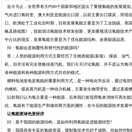
迄今为止，全世界有大约80个国家和地区提出了重视氢能的发展规划
气向进口氢转变。澳大利亚是能源出口国，以前主要出口煤炭，而现
口。欧洲处于工业化后时期，目前发展氢能主要是为了工业脱碳。美国
略及路线图》，鼓励清洁氢能技术研发创新，更加重视清洁氢能技术
中占比的现实，发展氢能主要是为了优化能源结构、改善能源品质。
问：氢能会是颠覆性和替代性的能源吗?
答：人类的能源利用方式主要经历了生物质能源(薪柴)、煤炭、油气
机，但并没有完全替换掉蒸汽机。我们今天讨论氢能，并不是认为氢
各种能源和各种能源利用方式共存的模式。
燃料电池发电是氢能的重要利用方式，是一种电化学反应，通过电荷
内燃机、煤炭蒸汽机是一种动力机械，主要发生物理变化，通过直接
以前我们认为氢主要是一种能源，后来我们发现用氢来消纳可再生能
此，氢就有了能源生产和储存两方面的属性，在今后的能源技术发展
让氢能更绿色更经济
问：基于我国的能源结构，该如何利用氢能促进能源转型?
答：我国具有丰富的氢能资源，煤制氢技术也趋于成熟。但如何控制