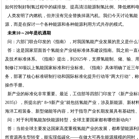
如何控制好制氢过程中的碳排放、提高清洁能源制氢比例、降低燃料
人类发明了内燃机，但并没有完全替换掉蒸汽机。我们今天讨论氢能
源，而是在探讨一个各种能源和各种能源利用方式共存的模式。
未来10～20年是机遇期
问：六部门联合印发的《指南》，对我国氢能产业发展的意义是什么
答：这是国家层面首个氢能全产业链标准体系建设指南。我之前一直
及技术标准体系。《指南》提出，到2025年，支撑氢能制、储、输、
制修订30项以上氢能国家标准和行业标准。《指南》具体明确了近三
务，部署了核心标准研制行动和国际标准化提升行动等“两大行动”，
操作手册。
新产业的标准化非常重要。最近，工信部等四部门印发了《新产业标准化
2035)》，所提出的“ 8+9新产业”就包括氢能产业，涉及新能源、
海洋工程装备、新型储能等内容，对于指导产业长期发展具有基础性
问：对于利用氢能加快能源转型，全球主要国家都有哪些新动向?
答：当前全球主要发达国家高度重视氢能产业的发展，都希望能源利
然资源再生型转变，能实现低碳化——在做大可再生能源规模的同时