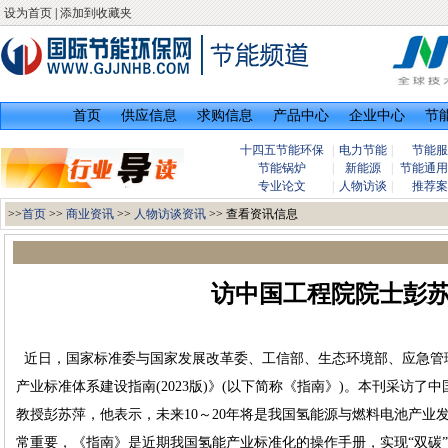
设为首页
|
添加到收藏夹
首页
供应信息
求购信息
产品中心
企业中心
节
十四五节能环保
|
电力节能
|
节能服
节能锅炉
|
新能源
|
节能通用
专业论文
|
人物访谈
|
推荐案
>>
首页
>>
商业资讯
>>
人物访谈资讯
>> 查看资讯信息
访中国工程院院士彭
近日，国家标准委与国家发展改革委、工信部、生态环境部、应急管
产业标准体系建设指南(2023版)》(以下简称《指南》)。本刊采访了
教授彭苏萍，他表示，未来10～20年将是我国氢能源与燃料电池产业
常重要，《指南》是近期我国氢能产业标准化的操作手册，实现“双碳”