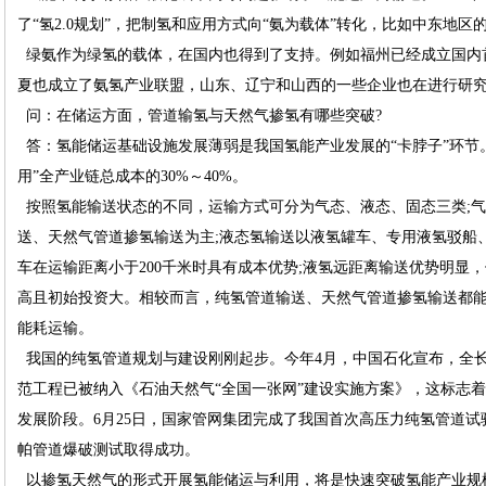
了“氢2.0规划”，把制氢和应用方式向“氨为载体”转化，比如中东地区
绿氨作为绿氢的载体，在国内也得到了支持。例如福州已经成立国内
夏也成立了氨氢产业联盟，山东、辽宁和山西的一些企业也在进行研
问：在储运方面，管道输氢与天然气掺氢有哪些突破?
答：氢能储运基础设施发展薄弱是我国氢能产业发展的“卡脖子”环节
用”全产业链总成本的30%～40%。
按照氢能输送状态的不同，运输方式可分为气态、液态、固态三类;
送、天然气管道掺氢输送为主;液态氢输送以液氢罐车、专用液氢驳船
车在运输距离小于200千米时具有成本优势;液氢远距离输送优势明显
高且初始投资大。相较而言，纯氢管道输送、天然气管道掺氢输送都
能耗运输。
我国的纯氢管道规划与建设刚刚起步。今年4月，中国石化宣布，全长4
范工程已被纳入《石油天然气“全国一张网”建设实施方案》，这标志
发展阶段。6月25日，国家管网集团完成了我国首次高压力纯氢管道试验—
帕管道爆破测试取得成功。
以掺氢天然气的形式开展氢能储运与利用，将是快速突破氢能产业规