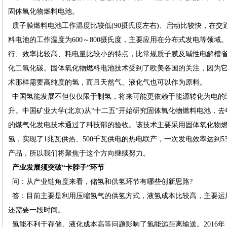
固体氧化物燃料电池。
质子膜燃料电池工作温度比较低(90摄氏度左右)、启动比较快，在交
料电池的工作温度为600～800摄氏度，主要应用在分布式发电等领
行、效率比较高、耗电量比较小的特点，比常规质子膜及碱性电解槽省电1
化二氧化碳。固体氧化物燃料电池技术受到了欧美各国的关注，因为
术那样需要高纯度的氢，而且天然气、液化气也可以作为原料。
中国氢能发展不但仅仅限于制氢，将来可能更依赖于能源转化为电的
升。中国矿业大学(北京)从“十二五”开始研究固体氧化物燃料电池，
的煤气化发电技术通过了科技部的验收。该技术主要采用固体氧化物
氢，实现了1兆瓦供热、500千瓦供电的热电联产，一次发电效率达到5
产品，所以我们将聚焦于这个方向继续努力。
产业发展须突破“卡脖子”环节
问：从产业链角度来看，储氢和供氢环节有哪些创新思路?
答：目前主要是利用压缩氢气的供氢方式，液氢成本比较高，主要运
还需要一段时间。
氢能不利于存储、液化成本高等问题影响了氢能远距离输送。2016