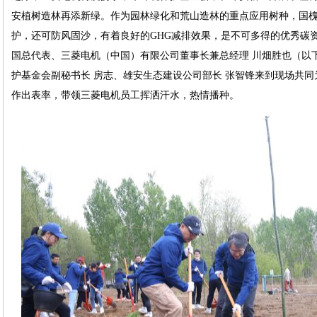
安植树造林再添新绿。作为园林绿化和荒山造林的重点应用树种，国
护，还可防风固沙，有着良好的GHG减排效果，是不可多得的优秀碳
国总代表、三菱电机（中国）有限公司董事长兼总经理 川畑胜也（以下
护基金会副秘书长 房志、雄安生态建设公司部长 张智锋来到现场共
作出表率，带领三菱电机员工挥洒汗水，热情播种。