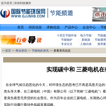
设为首页
|
添加到收藏夹
首页
供应信息
求购信息
产品中心
企业中心
节
十四五节能环保
|
电力节能
|
节能服
节能锅炉
|
新能源
|
节能通用
专业论文
|
人物访谈
|
推荐案
>>
首页
>>
商业资讯
>>
节能电机资讯
>> 查看资讯信息
实现碳中和 三菱电机在
在全球气候日趋恶化的今天，对环境生态的思考已不再是高悬天边的
类头等大事。在三菱电机（中国）有限公司（以下简称“三菱电机”）
更肩负着责无旁贷的社会责任。作为百年企业的三菱电机，长期热心
实际行动履行着绿色低碳发展战略。