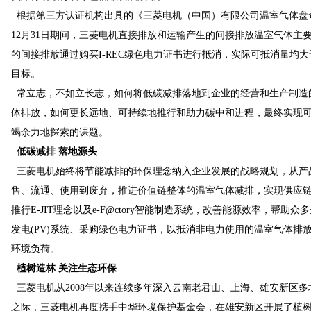
根据第三方认证机构出具的《三菱电机（中国）有限公司温室气体盘查报告
12月31日期间，三菱电机直接排放和运输产生的间接排放温室气体主
的间接排放通过购买I-REC绿色电力证书进行抵消，实际可抵消量均大
目标。
常立志，不如立长志，如何将低碳减排落地到企业的经营和生产制造
体排放，如何更长远地、可持续地推行和助力碳中和进程，最终实现
竭余力地探索的课题。
低碳减排 落地源头
三菱电机始终将节能减排的环保理念纳入企业发展的战略规划，从产
售、流通、使用到废弃，推进价值链整体的温室气体减排，实现供应
推行E-JIT理念以及e-F@ctory智能制造系统，改善能源效率，帮
发电(PV)系统、采购绿色电力证书，以抵消非电力使用的温室气体排放
环境负荷。
植树造林 关注生态环保
三菱电机从2008年以来连续多年深入云南老君山、上海、雄安新区
之际，三菱电机再度携手中华环境保护基金会，在雄安新区开展了植树