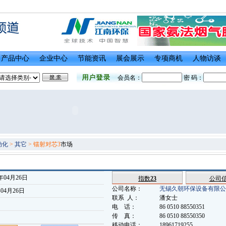
产品中心
企业中心
节能资讯
展会展示
专项商机
人物访谈
会员名：
密 码：
动化
>
其它
> 镭射对芯3
市场
年04月26日
指数
23
公司
公司名称：
无锡久朝环保设备有限公
年04月26日
联系 人：
潘女士
电 话：
86 0510 88550351
传 真：
86 0510 88550350
移动电话：
18961719255