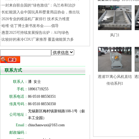
·
一封来自联合国的“绿色致信”：乌兰布和治沙
·
长虹能源入会中国玩具和婴童用品协会，推出玩
·
2026专业的模温机厂家排行 技术实力维度
·
哈维·佐丁博士新书发布会——倡导
·
惠普2025可持续发展报告出炉：AI与绿色
风门1
·
比较好的液冷CDU厂家推荐 覆盖储能算力多
联系方式
透浦TF离心风机直结
透
联系人：
潘 女士
传动系列1
手机：
18961719255
联系电话：
86 0510 88550351
传真号码：
86 0510 88550350
无锡新区梅村镇新锦路108-1号（叙
公司地址：
丰工业园）
Email：
chiuchauwuxi@163.com
邮政编码：