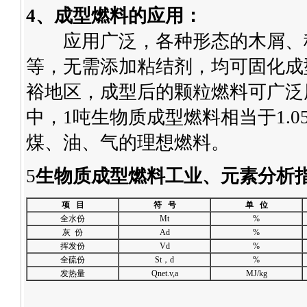
4
、
成型燃料的
应用：
应用广泛，各种形态的木屑、秸
等，无需添加粘结剂，均可固化成
裕地区，成型后的颗粒燃料可广泛
中，
1
吨生物质成型燃料相当于
1.0
煤、油、气的理想燃料。
5
生物质成型燃料工业、元素分析
项 目
符 号
单 位
全水份
Mt
%
灰 份
Ad
%
挥发份
Vd
%
全硫份
St，d
%
发热量
Qnet.v,a
MJ/kg