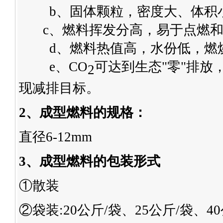
b、固体颗粒，密度大、体积
c、燃料挥发分高，易于点燃和
d、燃料热值高，水份低，燃
e、CO
可达到生态"零"排放，
2
现减排目标。
2
、成型燃料的
规格：
直径6-12mm
3
、成型燃料的
包装形式
①散装
②袋装:20公斤/袋、25公斤/袋、4