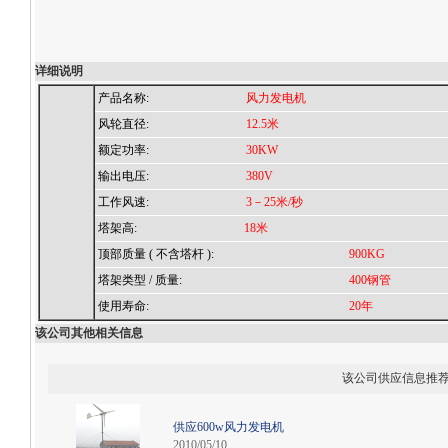
详细说明
产品名称:
风力发电机
风轮直径:
12.5米
额定功率:
30KW
输出电压:
380V
工作风速:
3－25米/秒
塔架高:
18米
顶部质量 ( 不含塔杆 ):
900KG
塔架类型 / 质量:
400钢管
使用寿命:
20年
该公司其他相关信息
该公司供应信息推
供应600w风力发电机
2010/05/10