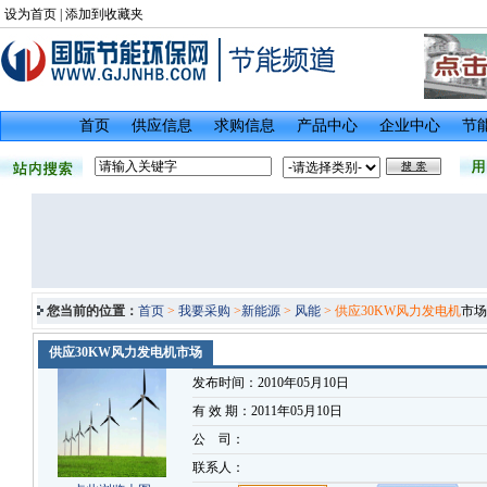
设为首页
|
添加到收藏夹
首页
供应信息
求购信息
产品中心
企业中心
节
您当前的位置：
首页
>
我要采购
>
新能源
>
风能
> 供应30KW风力发电机
市场
供应30KW风力发电机市场
发布时间：2010年05月10日
有 效 期：2011年05月10日
公 司：
联系人：