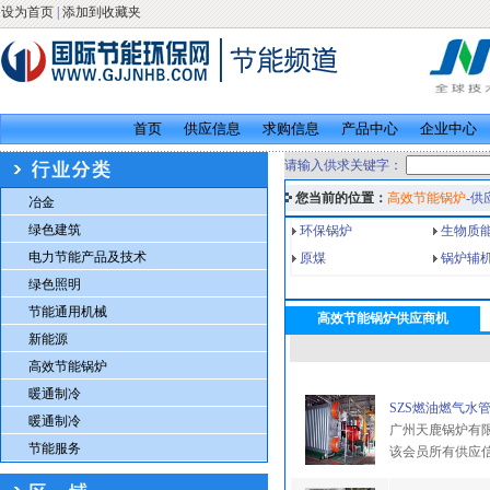
设为首页
|
添加到收藏夹
首页
供应信息
求购信息
产品中心
企业中心
请输入供求关键字：
您当前的位置：
高效节能锅炉
-供
冶金
绿色建筑
环保锅炉
生物质
电力节能产品及技术
原煤
锅炉辅
绿色照明
节能通用机械
高效节能锅炉供应商机
新能源
高效节能锅炉
暖通制冷
SZS燃油燃气水管
暖通制冷
广州天鹿锅炉有
节能服务
该会员所有供应