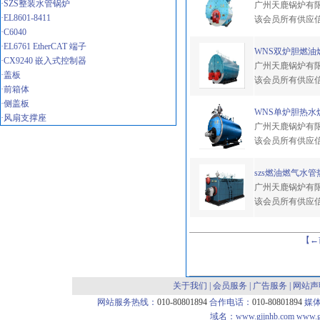
·SZS整装水管锅炉
广州天鹿锅炉有
·EL8601-8411
该会员所有供应
·C6040
·EL6761 EtherCAT 端子
WNS双炉胆燃油燃
·CX9240 嵌入式控制器
广州天鹿锅炉有
·盖板
该会员所有供应
·前箱体
·侧盖板
WNS单炉胆热水炉
·风扇支撑座
广州天鹿锅炉有
该会员所有供应
szs燃油燃气水管
广州天鹿锅炉有
该会员所有供应
【←
关于我们
|
会员服务
|
广告服务
|
网站声
网站服务热线：
010-80801894
合作电话：
010-80801894
媒
域名：
www.gjjnhb.com
www.g