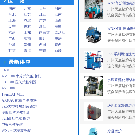
WNS单炉胆燃油燃气
湖南
北京
天津
河南
广州天鹿锅炉有
河北
江苏
江西
云南
该会员所有供应
上海
湖北
广东
山西
辽宁
吉林
浙江
安徽
WNS双胆燃油燃气
福建
山东
内蒙古
黑龙江
广州天鹿锅炉有
广西
海南
四川
重庆
该会员所有供应
台湾
贵州
西藏
陕西
甘肃
青海
宁夏
新疆
LSS系列燃油燃气锅
广州天鹿锅炉有
该会员所有供应
·C6043
·AM8300 水冷式伺服电机
水煤浆流化床锅炉容
·CX5300 嵌入式控制器
广州天鹿锅炉有
·ASI8100
该会员所有供应
·TwinCAT MC3
·AX8820 能量再生模块
D型水煤浆锅炉容量1
·SZS大型模块组装锅炉
广州天鹿锅炉有
·冷凝真空热水机组
该会员所有供应
·P2H高压电极锅炉
·电极相变锅炉
·WNS卧式冷凝锅炉
冷凝锅炉