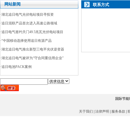
网站新闻
联系方式
·
湖北追日电气光伏电站项目寻投资
·
追日混联产品首次进入高速公路领域
·
追日电气签约天门49.5兆瓦光伏电站项目
·
“中国移动选择使用追日有源产品
·
湖北追日电气推出新型三电平光伏逆变器
·
湖北追日电气被评为“守合同重信用企业”
·
追日电池PACK案例
国际节能环
关于我们
|
法律声明
|
服务条款
|