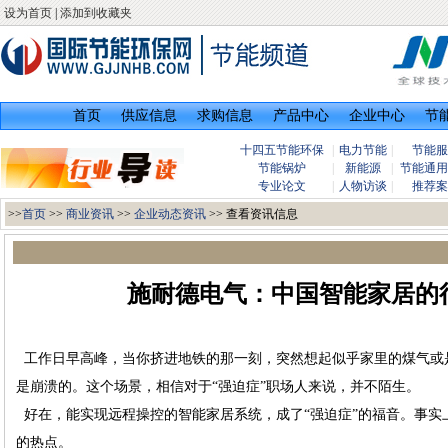
设为首页
|
添加到收藏夹
首页
供应信息
求购信息
产品中心
企业中心
节
十四五节能环保
|
电力节能
|
节能服
节能锅炉
|
新能源
|
节能通用
专业论文
|
人物访谈
|
推荐案
>>
首页
>>
商业资讯
>>
企业动态资讯
>> 查看资讯信息
施耐德电气：中国智能家居的
工作日早高峰，当你挤进地铁的那一刻，突然想起似乎家里的煤气或
是崩溃的。这个场景，相信对于“强迫症”职场人来说，并不陌生。
好在，能实现远程操控的智能家居系统，成了“强迫症”的福音。事实
的热点。