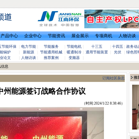
产品中心
企业中心
节能资讯
展会展示
专项商机
人物访谈
五节能环保
|
电力节能
|
节能服务
|
节能电机
|
十三五
|
十四五
|
政务动
能锅炉
|
新能源
|
节能通用机械
|
暖通制冷
|
通用节能装置
|
光伏
|
绿色照
业论文
|
人物访谈
|
推荐案例
|
变频器
|
讯信息
推
订阅社区杂志
中州能源签订战略合作协议
（时间:2024/1/22 8:38:46）