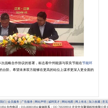
次战略合作协议的签署，标志着中州能源与双良节能在
节能环
的台阶。希望未来双方能够在更高的站位上谋求更深入更全面的
我们
|
会员服务
|
广告服务
|
网站声明
|
诚聘英才
|
网站地图
|
网上有名
|
加入收藏
|
意见
01894
合作电话：
010-80801894
媒体联系：
QQ 769209918
北京中兴聚源科技有限公司