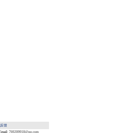
反馈
Email:
769209918@qq.com