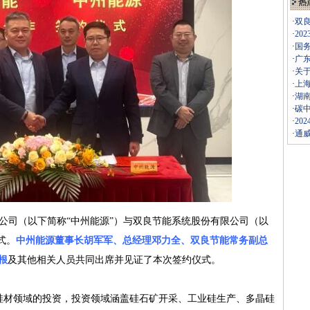
热
·
双
·
20
·
国
·
广
·
关于
·
上海
·
湖
·
碳
·
20
·
通威
公司（以下简称“中州能源”）与双良节能系统股份有限公司（以
式。
中州能源董事长胡军军、总经理邓力全、双良节能常务副总
根
及其他相关人员共同出席并见证了本次签约仪式。
材领域的投资，投资领域涵盖硅石矿开采、工业硅生产、多晶硅