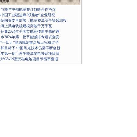
点文章
良节能与中州能源签订战略合作协议
23中国工业碳达峰“领跑者”企业研究
务院国资委再部署：能源资源安全等领域投
东海上风电装机规模突破千万千瓦
征集2024年全国节能宣传周主题的通
市2024年第一批节能减排专项资金安
南“十四五”能源规划重点项目完成过半
中和目标下 中国风光技术仍需不断创新
24年第一批可再生能源发电补贴项目清
16GW N型晶硅电池项目节能审查报