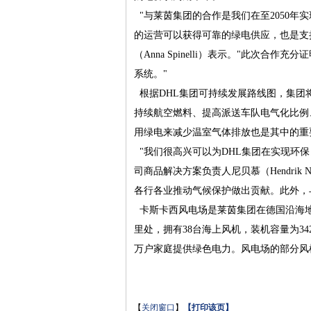
"与莱茵集团的合作是我们在至2050年
的运营可以获得可靠的绿电供应，也是支
（Anna Spinelli）表示。"此次
系统。"
根据DHL集团可持续发展路线图，集团将
持续航空燃料、提高派送车队电气化比例
用绿电来减少温室气体排放也是其中的重
"我们很高兴可以为DHL集团在实现环
司商品解决方案负责人尼贝慕（Hendrik
各行各业推动气候保护做出贡献。此外，
卡斯卡西风电场是莱茵集团在德国沿海地
里处，拥有38台海上风机，装机容量为3
万户家庭提供绿色电力。风电场的部分风
【
关闭窗口
】
【
打印该页
】