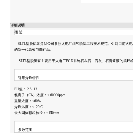
详细说明
概 
SLTL型脱硫泵是我公司参照火电厂烟气脱硫工程技术规范、针对目前火电
的新一代高效节能产品。
SLTL型脱硫泵主要用于火电厂FGD系统石灰石、石灰、石膏浆液的循环
适用介质特
PH值： 2.5~13
氯离子（Cl-）浓度：≤ 60000ppm
重量浓度：≤60%
介质温度：≤120 C
最大固体颗粒粒径：≤150mm
参数范