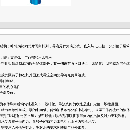
 述
体结构；叶轮为封闭式并同向排列，导流元件为碗形壳。吸入与 吐出接口分别位于泵筒体和
成，即：泵筒体、工作部和出水部分。
不锈钢板卷焊制成的圆形筒体部分，其一侧设有吸入口法兰。泵筒体用以构成双层壳
构成的泵转子和在其外围形成导流空间的导流壳共同组成。
等件组成。
量的核心元件。
全部负荷。
的液体导向后均匀地进入下一级叶轮。导流壳间的联接是止口定位，螺柱紧固。
、吐出座等件组成。泵的中间轴、传动轴从该部分的中心穿过。从泵工作部流出的液
压孔用以将轴封腔内压力减至最低；脱汽孔用以将泵筒体内的汽体及时排至凝汽器。
以承受泵转子径向力。泵转子的轴向力由电动机上推力轴承承受。
密封，需要注入外供密封水。密封水的要求见随机产品外形图。