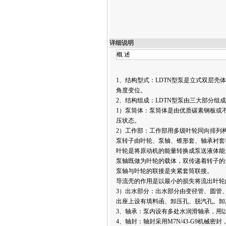
详细说明
概
1、结构型式：LDTN型泵是立式双层壳
角度变位。
2、结构组成：LDTN型泵由三大部分组
1）泵筒体：泵筒体是由优质碳素钢板或
压状态。
2）工作部：工作部用多级叶轮同向排列
泵转子由叶轮、泵轴、锥形套、轴承衬套
叶轮是将原动机的能量转换成泵送液体能
泵轴既做为叶轮的载体，双传递着转子的
泵轴与叶轮的联接是夹紧套筒联接。
导流壳的作用是以最小的损失将流出叶轮
3）出水部分：出水部分由变径管、圆管
出座上设有填料函、卸压孔、脱汽孔。卸
3、轴承：泵内设有多处水润滑轴承，用
4、轴封：轴封采用M7N/43-G9机械