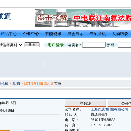
产品中心
企业中心
节能资讯
展会展示
专项商机
人物访谈
会员名：
密 码：
用机械
>
泵/阀
> LDTN系列凝结水泵
市场
年04月16日
指数
10
公司
公司名称：
上海连成(集团)有限公司
年04月16日
联系 人：
市场部先生
电 话：
86 021 59138888
传 真：
021 59136782
移动电话：