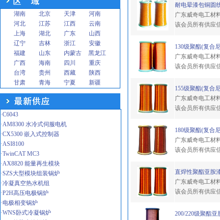
耐电晕漆包铜圆
湖南
北京
天津
河南
广东威奇电工材
河北
江苏
江西
云南
该会员所有供应
上海
湖北
广东
山西
辽宁
吉林
浙江
安徽
130级聚酯(复合
福建
山东
内蒙古
黑龙江
广东威奇电工材
广西
海南
四川
重庆
该会员所有供应
台湾
贵州
西藏
陕西
甘肃
青海
宁夏
新疆
155级聚酯(复合
广东威奇电工材
该会员所有供应
·C6043
·AM8300 水冷式伺服电机
180级聚酯(复合
·CX5300 嵌入式控制器
广东威奇电工材
·ASI8100
该会员所有供应
·TwinCAT MC3
·AX8820 能量再生模块
直焊性聚酯亚胺
·SZS大型模块组装锅炉
广东威奇电工材
·冷凝真空热水机组
该会员所有供应
·P2H高压电极锅炉
·电极相变锅炉
·WNS卧式冷凝锅炉
200/220级聚