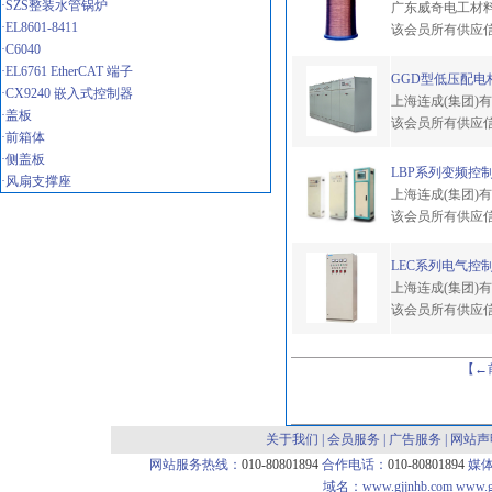
·SZS整装水管锅炉
广东威奇电工材
·EL8601-8411
该会员所有供应
·C6040
·EL6761 EtherCAT 端子
GGD型低压配电
·CX9240 嵌入式控制器
上海连成(集团)
·盖板
该会员所有供应
·前箱体
·侧盖板
LBP系列变频控
·风扇支撑座
上海连成(集团)
该会员所有供应
LEC系列电气控
上海连成(集团)
该会员所有供应
【←
关于我们
|
会员服务
|
广告服务
|
网站声
网站服务热线：
010-80801894
合作电话：
010-80801894
媒
域名：
www.gjjnhb.com
www.g