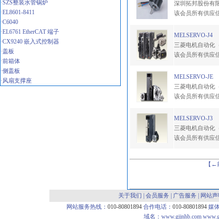
·SZS整装水管锅炉
深圳拓邦股份有
·EL8601-8411
该会员所有供应
·C6040
·EL6761 EtherCAT 端子
MELSERVO-J4
·CX9240 嵌入式控制器
三菱电机自动化
·盖板
该会员所有供应
·前箱体
·侧盖板
MELSERVO-JE
·风扇支撑座
三菱电机自动化
该会员所有供应
MELSERVO-J3
三菱电机自动化
该会员所有供应
【←
关于我们
|
会员服务
|
广告服务
|
网站声
网站服务热线：
010-80801894
合作电话：
010-80801894
媒
域名：
www.gjjnhb.com
www.g