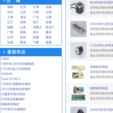
BL6060直流无
湖南
北京
天津
河南
深圳拓邦股份有
河北
江苏
江西
云南
该会员所有供应
上海
湖北
广东
山西
辽宁
吉林
浙江
安徽
CB1636空心杯
福建
山东
内蒙古
黑龙江
深圳拓邦股份有
广西
海南
四川
重庆
该会员所有供应
台湾
贵州
西藏
陕西
甘肃
青海
宁夏
新疆
CL1620空心杯
深圳拓邦股份有
该会员所有供应
·C6043
·AM8300 水冷式伺服电机
洗碗机控制器
·CX5300 嵌入式控制器
深圳拓邦股份有
·ASI8100
该会员所有供应
·TwinCAT MC3
·AX8820 能量再生模块
电烤箱控制器
·SZS大型模块组装锅炉
深圳拓邦股份有
·冷凝真空热水机组
该会员所有供应
·P2H高压电极锅炉
·电极相变锅炉
·WNS卧式冷凝锅炉
AE4920直流无