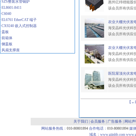
·SZS整装水管锅炉
惠州亿纬锂能股
·EL8601-8411
该会员所有供应
·C6040
·EL6761 EtherCAT 端子
农业大棚光伏发电
·CX9240 嵌入式控制器
海安晶科光伏科
·盖板
该会员所有供应
·前箱体
·侧盖板
农业大棚光伏发电
·风扇支撑座
海安晶科光伏科
该会员所有供应
医院屋顶光伏发电
海安晶科光伏科
该会员所有供应
【←
关于我们
|
会员服务
|
广告服务
|
网站声
网站服务热线：
010-80801894
合作电话：
010-80801894
媒
域名：
www.gjjnhb.com
www.g