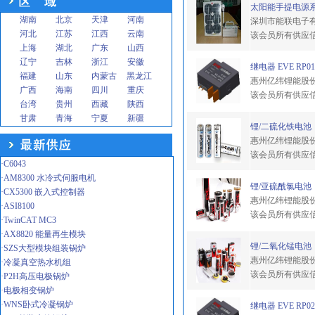
太阳能手提电源
湖南
北京
天津
河南
深圳市能联电子
河北
江苏
江西
云南
该会员所有供应
上海
湖北
广东
山西
辽宁
吉林
浙江
安徽
继电器 EVE RP01
福建
山东
内蒙古
黑龙江
惠州亿纬锂能股
广西
海南
四川
重庆
该会员所有供应
台湾
贵州
西藏
陕西
甘肃
青海
宁夏
新疆
锂/二硫化铁电池
惠州亿纬锂能股
该会员所有供应
·C6043
·AM8300 水冷式伺服电机
锂/亚硫酰氯电池
·CX5300 嵌入式控制器
惠州亿纬锂能股
·ASI8100
该会员所有供应
·TwinCAT MC3
·AX8820 能量再生模块
锂/二氧化锰电池
·SZS大型模块组装锅炉
惠州亿纬锂能股
·冷凝真空热水机组
该会员所有供应
·P2H高压电极锅炉
·电极相变锅炉
·WNS卧式冷凝锅炉
继电器 EVE RP02